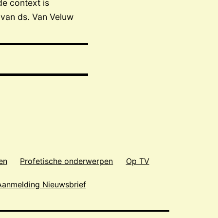
de context is
 van ds. Van Veluw
en
Profetische onderwerpen
Op TV
Aanmelding Nieuwsbrief