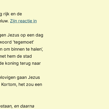
g rijk en de
eluw.
Zijn reactie in
vigen Jezus op een dag
t woord ‘tegemoet’
n om binnen te halen’,
met hem de stad
de koning terug naar
gelovigen gaan Jezus
. Kortom, het zou een
pstaan, en daarna