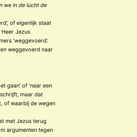
n we in de lucht de
, of eigenlijk staat
e Heer Jezus
mmers ‘weggevoerd’.
rden weggevoerd naar
t gaan’ of ‘naar een
chrijft, maar dat
t, of waarbij de wegen
kst met Jezus terug
s om argumenten tegen