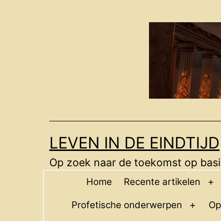
Ga
naar
de
inhoud
LEVEN IN DE EINDTIJD
Op zoek naar de toekomst op basis
Home
Recente artikelen
O
m
Profetische onderwerpen
Op
Open