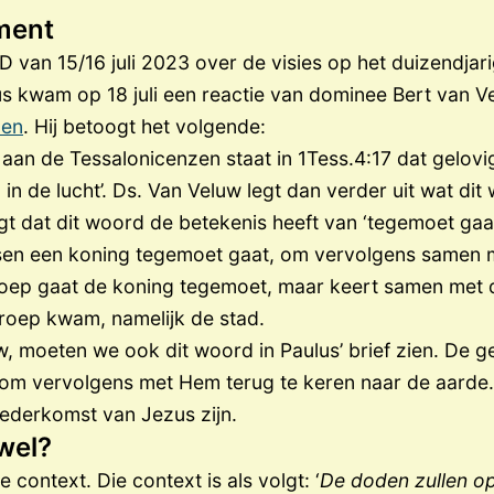
ment
ND van 15/16 juli 2023 over de visies op het duizendjari
 kwam op 18 juli een reactie van dominee Bert van V
zen
. Hij betoogt het volgende:
s aan de Tessalonicenzen staat in 1Tess.4:17 dat gelo
in de lucht’. Ds. Van Veluw legt dan verder uit wat di
gt dat dit woord de betekenis heeft van ‘tegemoet gaa
en een koning tegemoet gaat, om vervolgens samen 
roep gaat de koning tegemoet, maar keert samen met 
roep kwam, namelijk de stad.
w, moeten we ook dit woord in Paulus’ brief zien. De 
, om vervolgens met Hem terug te keren naar de aarde
ederkomst van Jezus zijn.
wel?
 context. Die context is als volgt: ‘
De doden zullen o