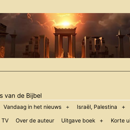
 van de Bijbel
Vandaag in het nieuws
Israël, Palestina
pen
Open
O
enu
menu
m
 TV
Over de auteur
Uitgave boek
Korte u
Open