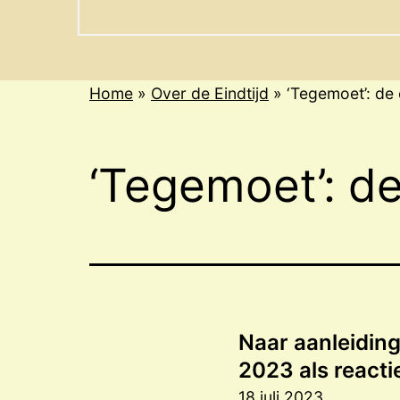
menu
Home
»
Over de Eindtijd
»
‘Tegemoet’: de
‘Tegemoet’: d
Naar aanleiding
2023 als reactie
18 juli 2023