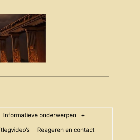
Informatieve onderwerpen
pen
Open
enu
menu
itlegvideo’s
Reageren en contact