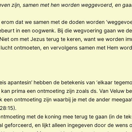
n leven zijn, samen met hen worden weggevoerd, en gaa
t erom dat we samen met de doden worden ‘weggevoerd’
gebeurt in een oogwenk. Bij die wegvoering gaan we d
. Niet om met Jezus terug te keren, want we worden i
e lucht ontmoeten, en vervolgens samen met Hem wo
is apantesin’ hebben de betekenis van ‘elkaar tegemoe
 kan prima een ontmoeting zijn zoals ds. Van Veluw bes
ok een ontmoeting zijn waarbij je met de ander meegaa
28:15).
 ontmoeting met de koning mee terug te gaan (in de te
al geforceerd, en lijkt alleen ingegeven door de wen