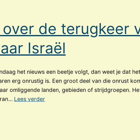
n
e over de terugkeer 
aar Israël
ndaag het nieuws een beetje volgt, dan weet je dat he
aren erg onrustig is. Een groot deel van die onrust kom
paar omliggende landen, gebieden of strijdgroepen. He
Profetie
 Iran…
Lees verder
over
de
terugkeer
van