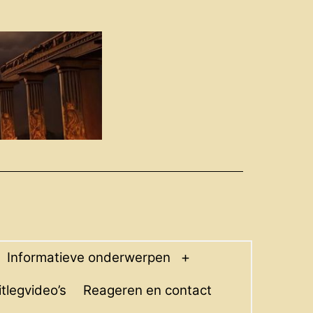
Informatieve onderwerpen
pen
Open
enu
menu
itlegvideo’s
Reageren en contact