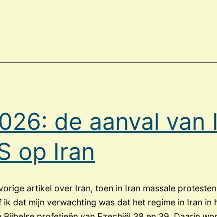
026: de aanval van I
S op Iran
vorige artikel over Iran, toen in Iran massale proteste
ik dat mijn verwachting was dat het regime in Iran in h
 Bijbelse profetieën van Ezechiël 38 en 39. Daarin word