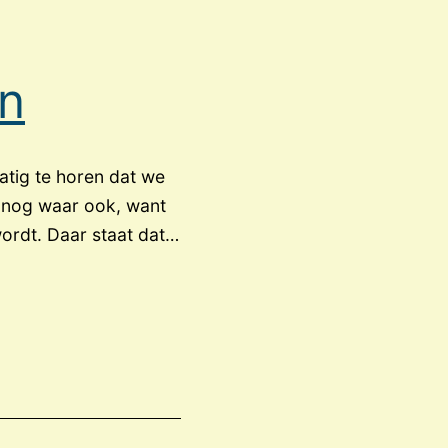
ën
matig te horen dat we
at nog waar ook, want
wordt. Daar staat dat…