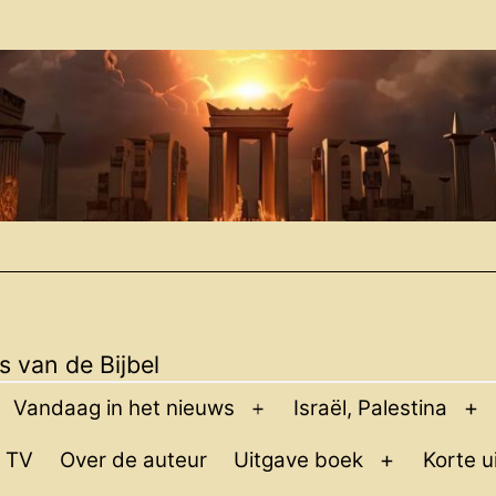
 van de Bijbel
Vandaag in het nieuws
Israël, Palestina
pen
Open
O
enu
menu
m
 TV
Over de auteur
Uitgave boek
Korte u
Open