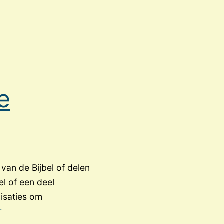
e
 van de Bijbel of delen
el of een deel
nisaties om
Brengen
r