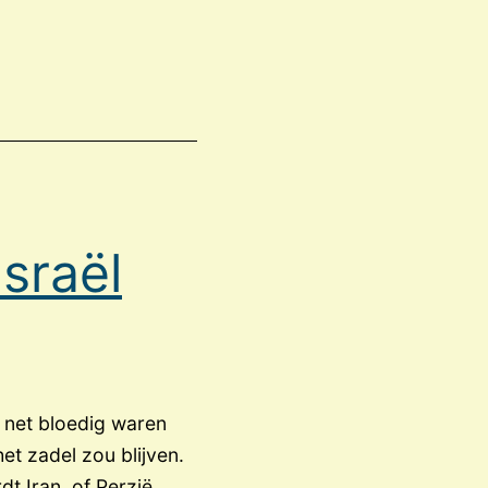
Bijbelvertalingen
de
eindtijd
sneller
dichterbij?
sraël
n net bloedig waren
et zadel zou blijven.
t Iran, of Perzië,