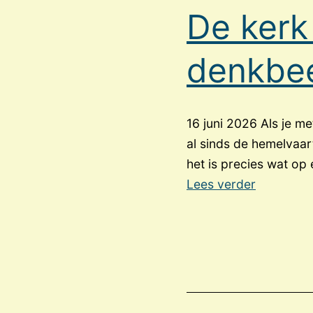
De kerk 
denkbee
16 juni 2026 Als je me
al sinds de hemelvaart
het is precies wat op
De
Lees verder
kerk
en
zijn
traditione
denkbeel
over