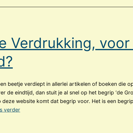
de
Joden
naar
Israël
e Verdrukking, voor
d?
een beetje verdiept in allerlei artikelen of boeken die o
ver de eindtijd, dan stuit je al snel op het begrip ‘de G
op deze website komt dat begrip voor. Het is een begr
De
s verder
Grote
Verdrukking,