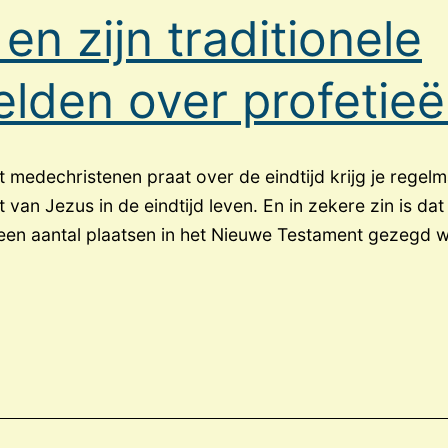
en zijn traditionele
lden over profetie
t medechristenen praat over de eindtijd krijg je regel
 van Jezus in de eindtijd leven. En in zekere zin is d
 een aantal plaatsen in het Nieuwe Testament gezegd 
le
den