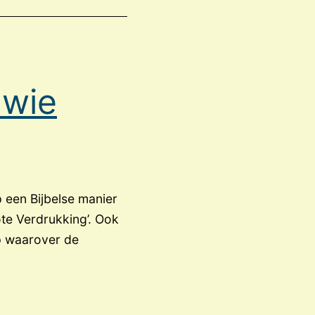
 wie
p een Bijbelse manier
rote Verdrukking’. Ook
ip waarover de