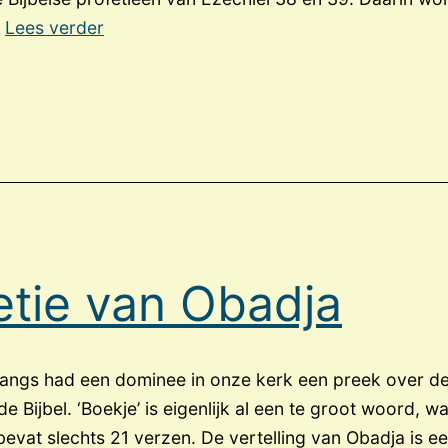
Maart
…
Lees verder
2026:
de
aanval
van
Israël
en
de
VS
etie van Obadja
op
Iran
angs had een dominee in onze kerk een preek over de
e Bijbel. ‘Boekje’ is eigenlijk al een te groot woord, wa
bevat slechts 21 verzen. De vertelling van Obadja is ee