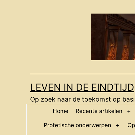
Ga
naar
de
inhoud
LEVEN IN DE EINDTIJD
Op zoek naar de toekomst op basis
Home
Recente artikelen
O
m
Profetische onderwerpen
Op
Open