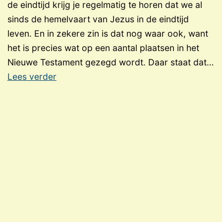
de eindtijd krijg je regelmatig te horen dat we al
sinds de hemelvaart van Jezus in de eindtijd
leven. En in zekere zin is dat nog waar ook, want
het is precies wat op een aantal plaatsen in het
Nieuwe Testament gezegd wordt. Daar staat dat…
De
Lees verder
kerk
en
zijn
traditionele
denkbeelden
over
profetieën