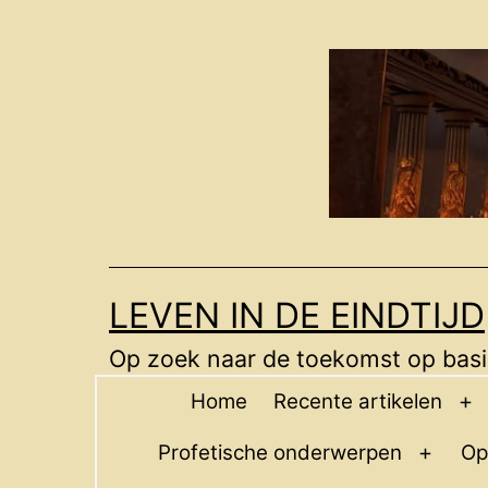
Ga
naar
de
inhoud
LEVEN IN DE EINDTIJD
Op zoek naar de toekomst op basis
Home
Recente artikelen
O
m
Profetische onderwerpen
Op
Open