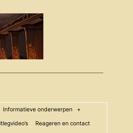
Informatieve onderwerpen
pen
Open
enu
menu
itlegvideo’s
Reageren en contact