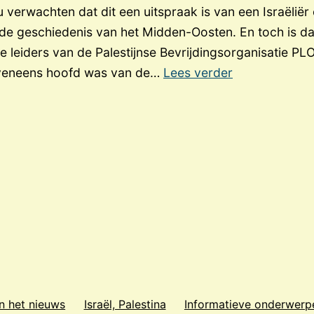
verwachten dat dit een uitspraak is van een Israëliër
n de geschiedenis van het Midden-Oosten. En toch is da
e leiders van de Palestijnse Bevrijdingsorganisatie PL
‘Het
eveneens hoofd was van de…
Lees verder
Palestijnse
volk
bestaat
niet’
n het nieuws
Israël, Palestina
Informatieve onderwerp