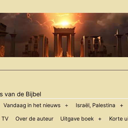
 van de Bijbel
Vandaag in het nieuws
Israël, Palestina
pen
Open
O
enu
menu
m
 TV
Over de auteur
Uitgave boek
Korte u
Open