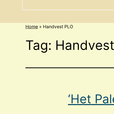
menu
Home
»
Handvest PLO
Tag:
Handves
‘Het Pal