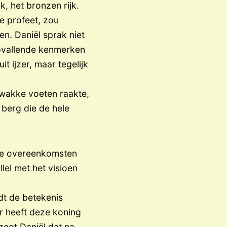
, het bronzen rijk.
de profeet, zou
en. Daniël sprak niet
k opvallende kenmerken
t ijzer, maar tegelijk
zwakke voeten raakte,
berg die de hele
rke overeenkomsten
llel met het visioen
t de betekenis
er heeft deze koning
zegt Daniël dat na