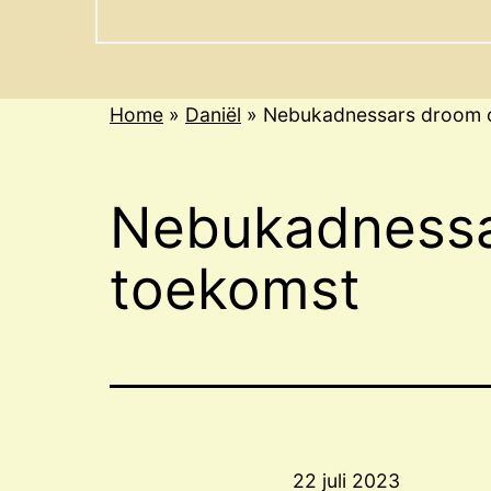
menu
Home
»
Daniël
»
Nebukadnessars droom o
Nebukadnessa
toekomst
22 juli 2023