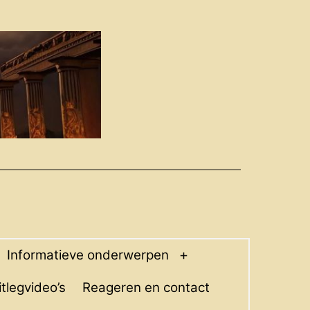
Informatieve onderwerpen
pen
Open
enu
menu
itlegvideo’s
Reageren en contact