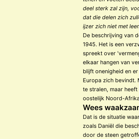
deel sterk zal zijn, 
dat die delen zich zul
ijzer zich niet met le
De beschrijving van de
1945. Het is een verzw
spreekt over ‘vermengi
elkaar hangen van ve
blijft onenigheid en 
Europa zich bevindt. M
te stralen, maar heef
oostelijk Noord-Afrik
Wees waakzaa
Dat is de situatie wa
zoals Daniël die besc
door de steen getroff