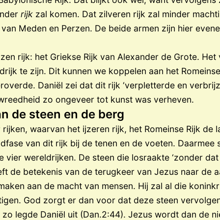
ander
rijk
zal komen. Dat zilveren rijk zal minder machtig
Rijk van Meden en Perzen. De beide armen zijn hier eve
en rijk: het Griekse Rijk van Alexander de Grote. Het v
eldrijk te zijn. Dit kunnen we koppelen aan het Romeinse
overde. Daniël zei dat dit rijk ‘verpletterde en verbrij
 wreedheid zo ongeveer tot kunst was verheven.
n de steen en de berg
 rijken, waarvan het ijzeren rijk, het Romeinse Rijk de 
fase van dit rijk bij de tenen en de voeten. Daarmee s
 vier wereldrijken. De steen die losraakte ‘zonder d
eft de betekenis van de terugkeer van Jezus naar de 
 maken aan de macht van mensen. Hij zal al die koninkr
etigen. God zorgt er dan voor dat deze steen vervolge
 zo legde Daniël uit (Dan.2:44). Jezus wordt dan de n