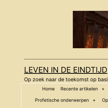
Ga
naar
de
inhoud
LEVEN IN DE EINDTIJD
Op zoek naar de toekomst op basis
Home
Recente artikelen
O
m
Profetische onderwerpen
Op
Open