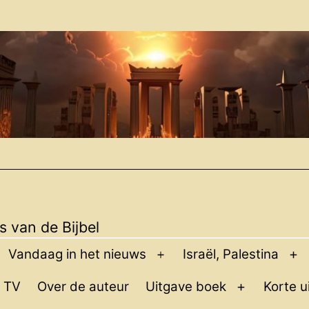
 van de Bijbel
Vandaag in het nieuws
Israël, Palestina
pen
Open
O
enu
menu
m
 TV
Over de auteur
Uitgave boek
Korte u
Open