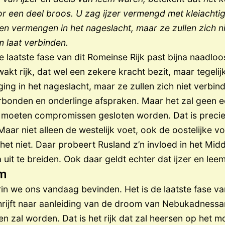
voor een deel broos. U zag ijzer vermengd met kleiachti
len vermengen in het nageslacht, maar ze zullen zich n
em laat verbinden.
 laatste fase van dit Romeinse Rijk past bijna naadloo
akt rijk, dat wel een zekere kracht bezit, maar tegelijk
ng in het nageslacht, maar ze zullen zich niet verbinden
rbonden en onderlinge afspraken. Maar het zal geen 
er moeten compromissen gesloten worden. Dat is precie
aar niet alleen de westelijk voet, ook de oostelijke v
t het niet. Daar probeert Rusland z’n invloed in het Mi
a uit te breiden. Ook daar geldt echter dat ijzer en le
m
arin we ons vandaag bevinden. Het is de laatste fase va
hrijft naar aanleiding van de droom van Nebukadnessar. 
en zal worden. Dat is het rijk dat zal heersen op het 