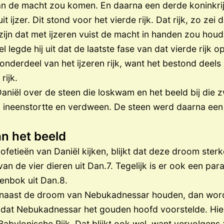
an de macht zou komen. En daarna een derde koninkrijk
 ijzer. Dit stond voor het vierde rijk. Dat rijk, zo zei 
zijn dat met ijzeren vuist de macht in handen zou houd
Wel legde hij uit dat de laatste fase van dat vierde rij
derdeel van het ijzeren rijk, want het bestond deels ui
rijk.
aniël over de steen die loskwam en het beeld bij die 
 ineenstortte en verdween. De steen werd daarna een 
n het beeld
ofetieën van Daniël kijken, blijkt dat deze droom ste
van de vier dieren uit Dan.7. Tegelijk is er ook een para
enbok uit Dan.8.
n naast de droom van Nebukadnessar houden, dan word
 al dat Nebukadnessar het gouden hoofd voorstelde. Hi
Babylonische Rijk. Dat blijkt ook wel, want vervolgens 