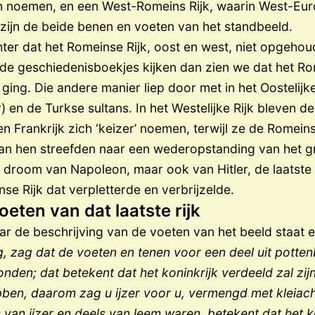
 noemen, en een West-Romeins Rijk, waarin West-Eur
 zijn de beide benen en voeten van het standbeeld.
chter dat het Romeinse Rijk, oost en west, niet opgehou
fde geschiedenisboekjes kijken dan zien we dat het Ro
ging. Die andere manier liep door met in het Oostelijk
) en de Turkse sultans. In het Westelijke Rijk bleven de
en Frankrijk zich ‘keizer’ noemen, terwijl ze de Romein
an hen streefden naar een wederopstanding van het gr
e droom van Napoleon, maar ook van Hitler, de laatste 
se Rijk dat verpletterde en verbrijzelde.
eten van dat laatste rijk
ar de beschrijving van de voeten van het beeld staat e
g, zag dat de voeten en tenen voor een deel uit pott
tonden; dat betekent dat het koninkrijk verdeeld zal zijn
bben, daarom zag u ijzer voor u, vermengd met kleiach
 van ijzer en deels van leem waren, betekent dat het k