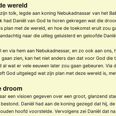
de wereld
 zijn tolk, legde aan koning Nebukadnassar van het Bab
k had Daniël van God te horen gekregen wat die dro
 plan met de wereld, en hoe de toekomst eruit zou g
dachtig naar die uitleg geluisterd en geloofde Danië
 en via hem aan Nebukadnessar, en zo ook aan ons, h
 gaan zien, kan het niet anders dan dat voor God die t
ijd al wat er vele eeuwen later zou gaan gebeuren. Via
eft God uitgelegd wat zijn plan met deze wereld is, m
de droom
r een visioen gegeven over een groot, glanzend stand
 bestond. Daniël had aan de koning gezegd dat hij, de
ouden hoofd voorstelde. Vervolgens zei Daniël dat na