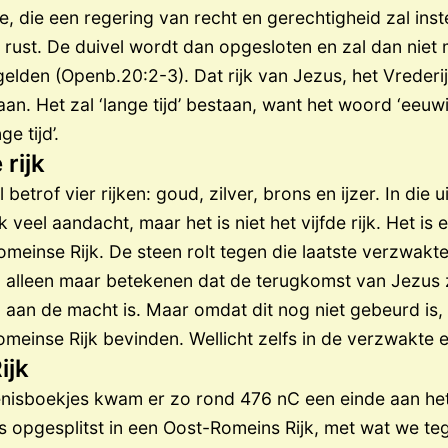
die een regering van recht en gerechtigheid zal instel
rust. De duivel wordt dan opgesloten en zal dan niet 
gelden (Openb.20:2-3). Dat rijk van Jezus, het Vrederij
an. Het zal ‘lange tijd’ bestaan, want het woord ‘eeuw
e tijd’.
 rijk
betrof vier rijken: goud, zilver, brons en ijzer. In die 
k veel aandacht, maar het is niet het vijfde rijk. Het is
omeinse Rijk. De steen rolt tegen die laatste verzwakt
n alleen maar betekenen dat de terugkomst van Jezus z
 aan de macht is. Maar omdat dit nog niet gebeurd is
meinse Rijk bevinden. Wellicht zelfs in de verzwakte ei
ijk
nisboekjes kwam er zo rond 476 nC een einde aan het
ls opgesplitst in een Oost-Romeins Rijk, met wat we 