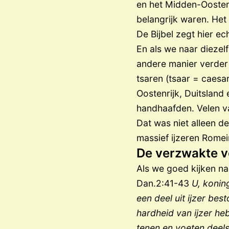
en het Midden-Oosten
belangrijk waren. Het
De Bijbel zegt hier e
En als we naar diezel
andere manier verder 
tsaren (tsaar = caesar
Oostenrijk, Duitsland 
handhaafden. Velen v
Dat was niet alleen d
massief ijzeren Romein
De verzwakte vo
Als we goed kijken na
Dan.2:41-43
U, konin
een deel uit ijzer bes
hardheid van ijzer he
tenen en voeten deels