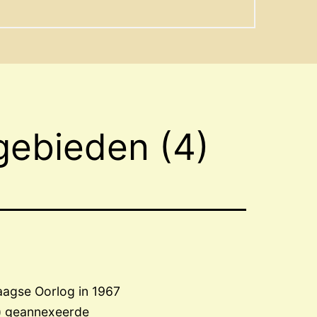
gebieden (4)
aagse Oorlog in 1967
r) geannexeerde