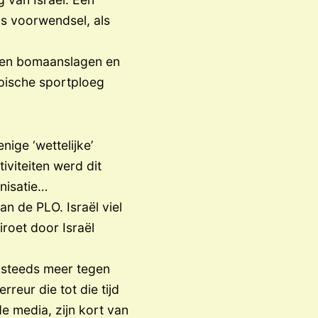
s voorwendsel, als
rden bomaanslagen en
pische sportploeg
ige ‘wettelijke’
iviteiten werd dit
nisatie…
an de PLO. Israël viel
roet door Israël
 steeds meer tegen
reur die tot die tijd
 media, zijn kort van