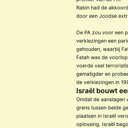
Rabin had de akkoor
door een Joodse extr
De PA zou voor een p
verkiezingen een par
gehouden, waarbij Fa
Fatah was de voorlope
voerde veel terrorist
gematigder en probeerd
de verkiezingen in 19
Israël bouwt e
Omdat de aanslagen v
grens tussen beide g
plaatsen in Israël ve
oplossing. Israël be