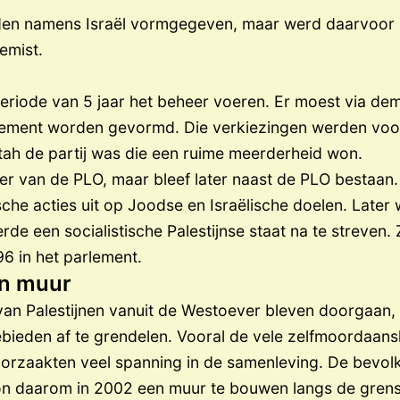
den namens Israël vormgegeven, maar werd daarvoor
emist.
eriode van 5 jaar het beheer voeren. Er moest via de
lement worden gevormd. Die verkiezingen werden voor
tah de partij was die een ruime meerderheid won.
r van de PLO, maar bleef later naast de PLO bestaan.
ische acties uit op Joodse en Israëlische doelen. Later
e een socialistische Palestijnse staat na te streven. 
96 in het parlement.
en muur
an Palestijnen vanuit de Westoever bleven doorgaan, 
ebieden af te grendelen. Vooral de vele zelfmoordaan
roorzaakten veel spanning in de samenleving. De bevolk
gon daarom in 2002 een muur te bouwen langs de gren