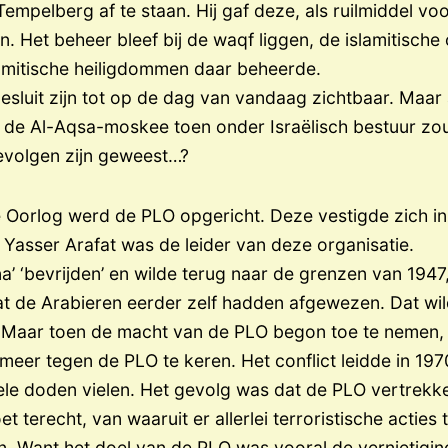
pelberg af te staan. Hij gaf deze, als ruilmiddel voo
. Het beheer bleef bij de waqf liggen, de islamitische 
amitische heiligdommen daar beheerde.
esluit zijn tot op de dag van vandaag zichtbaar. Maar
 de Al-Aqsa-moskee toen onder Israëlisch bestuur zou
volgen zijn geweest…?
 Oorlog werd de PLO opgericht. Deze vestigde zich in
Yasser Arafat was de leider van deze organisatie.
na’ ‘bevrijden’ en wilde terug naar de grenzen van 194
at de Arabieren eerder zelf hadden afgewezen. Dat wi
. Maar toen de macht van de PLO begon toe te nemen,
meer tegen de PLO te keren. Het conflict leidde in 197
vele doden vielen. Het gevolg was dat de PLO vertrek
 terecht, van waaruit er allerlei terroristische acties 
 Want het doel van de PLO was vooral de vernietiging