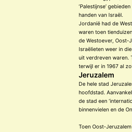
‘Palestijnse’ gebiede
handen van Israël.
Jordanië had de West
waren toen tienduizen
de Westoever, Oost-
Israëlieten weer in d
uit verdreven waren.
terwijl er in 1967 al 
Jeruzalem
De hele stad Jeruzal
hoofdstad. Aanvankeli
de stad een ‘internati
binnenvielen en de On
Toen Oost-Jeruzalem 