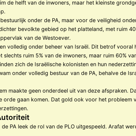
m de helft van de inwoners, maar het kleinste grondge
p.
estuurlijk onder de PA, maar voor de veiligheid onder 
dichter bevolkte gebied op het platteland, met ruim 4
oppervlak van de Westoever.
volledig onder beheer van Israël. Dit betrof vooral 
et slechts ruim 5% van de inwoners, maar ruim 60% va
den zich de Israëlische kolonisten en hun nederzetti
am onder volledig bestuur van de PA, behalve de Isra
lem maakte geen onderdeel uit van deze afspraken. Da
 orde gaan komen. Dat gold ook voor het probleem v
erzettingen.
utoriteit
 de PA leek de rol van de PLO uitgespeeld. Arafat we