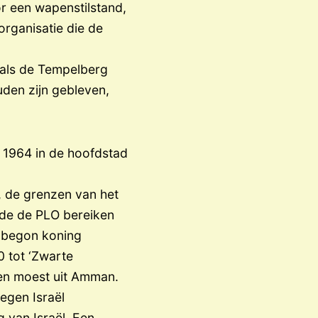
r een wapenstilstand,
organisatie die de
 als de Tempelberg
den zijn gebleven,
 1964 in de hoofdstad
7, de grenzen van het
lde de PLO bereiken
 begon koning
0 tot ‘Zwarte
ken moest uit Amman.
tegen Israël
 van Israël. Een