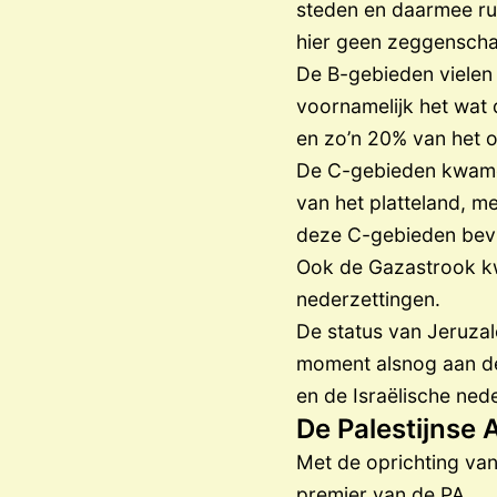
steden en daarmee rui
hier geen zeggenscha
De B-gebieden vielen b
voornamelijk het wat 
en zo’n 20% van het 
De C-gebieden kwamen 
van het platteland, m
deze C-gebieden bevin
Ook de Gazastrook kw
nederzettingen.
De status van Jeruza
moment alsnog aan de
en de Israëlische ned
De Palestijnse A
Met de oprichting van
premier van de PA.