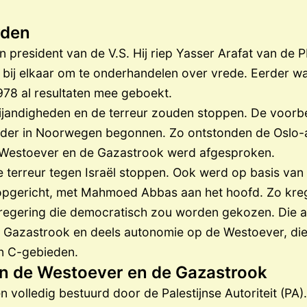
rden
on president van de V.S. Hij riep Yasser Arafat van de 
, bij elkaar om te onderhandelen over vrede. Eerder w
978 al resultaten mee geboekt.
 vijandigheden en de terreur zouden stoppen. De voor
erder in Noorwegen begonnen. Zo ontstonden de Oslo
 Westoever en de Gazastrook werd afgesproken.
 terreur tegen Israël stoppen. Ook werd op basis van
t opgericht, met Mahmoed Abbas aan het hoofd. Zo kre
regering die democratisch zou worden gekozen. Die au
Gazastrook en deels autonomie op de Westoever, die
n C-gebieden.
an de Westoever en de Gazastrook
volledig bestuurd door de Palestijnse Autoriteit (PA).