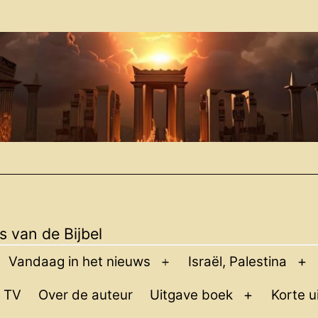
 van de Bijbel
Vandaag in het nieuws
Israël, Palestina
pen
Open
O
enu
menu
m
 TV
Over de auteur
Uitgave boek
Korte u
Open