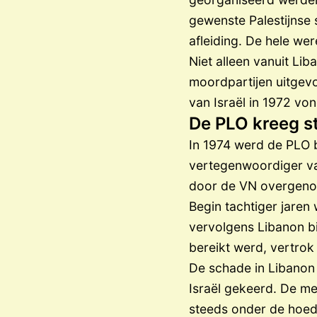
gewenste Palestijnse 
afleiding. De hele we
Niet alleen vanuit Li
moordpartijen uitgev
van Israël in 1972 v
De PLO kreeg s
In 1974 werd de PLO b
vertegenwoordiger van 
door de VN overgenom
Begin tachtiger jaren 
vervolgens Libanon bi
bereikt werd, vertrok
De schade in Libanon
Israël gekeerd. De me
steeds onder de hoed