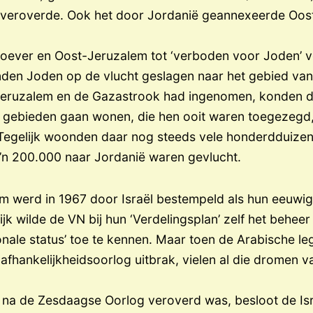
n veroverde. Ook het door Jordanië geannexeerde Oost
oever en Oost-Jeruzalem tot ‘verboden voor Joden’ v
den Joden op de vlucht geslagen naar het gebied van I
Jeruzalem en de Gazastrook had ingenomen, konden 
ie gebieden gaan wonen, die hen ooit waren toegezegd
 Tegelijk woonden daar nog steeds vele honderdduizen
zo’n 200.000 naar Jordanië waren gevlucht.
em werd in 1967 door Israël bestempeld als hun eeuwi
jk wilde de VN bij hun ‘Verdelingsplan’ zelf het beheer
onale status’ toe te kennen. Maar toen de Arabische leg
afhankelijkheidsoorlog uitbrak, vielen al die dromen v
na de Zesdaagse Oorlog veroverd was, besloot de Isra