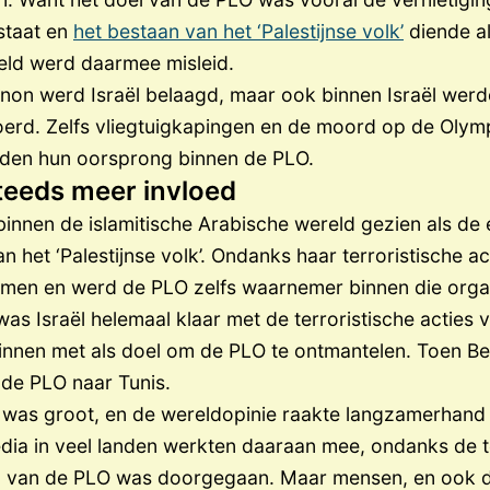
staat en
het bestaan van het ‘Palestijnse volk’
diende al
reld werd daarmee misleid.
banon werd Israël belaagd, maar ook binnen Israël we
oerd. Zelfs vliegtuigkapingen en de moord op de Olym
onden hun oorsprong binnen de PLO.
teeds meer invloed
innen de islamitische Arabische wereld gezien als de en
het ‘Palestijnse volk’. Ondanks haar terroristische act
en en werd de PLO zelfs waarnemer binnen die orga
was Israël helemaal klaar met de terroristische acties v
nnen met als doel om de PLO te ontmantelen. Toen Bei
 de PLO naar Tunis.
 was groot, en de wereldopinie raakte langzamerhand
dia in veel landen werkten daaraan mee, ondanks de ter
 van de PLO was doorgegaan. Maar mensen, en ook de