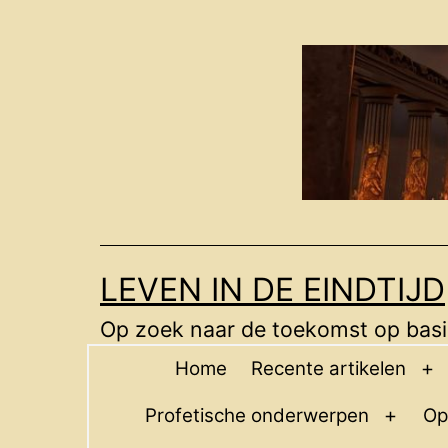
Ga
naar
de
inhoud
LEVEN IN DE EINDTIJD
Op zoek naar de toekomst op basis
Home
Recente artikelen
O
m
Profetische onderwerpen
Op
Open