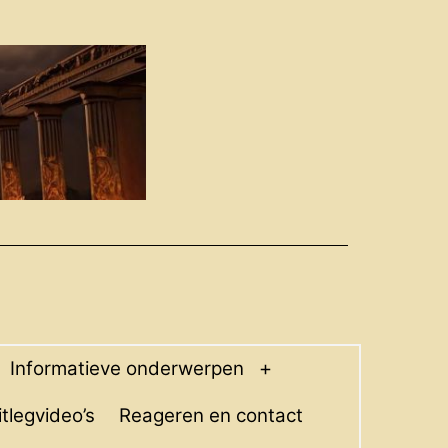
Informatieve onderwerpen
pen
Open
enu
menu
itlegvideo’s
Reageren en contact