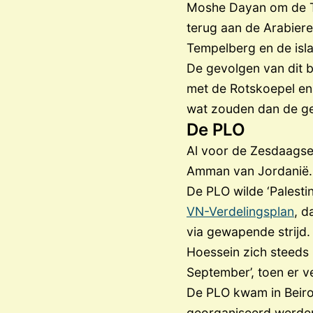
Moshe Dayan om de Tem
terug aan de Arabieren
Tempelberg en de isl
De gevolgen van dit b
met de Rotskoepel en
wat zouden dan de ge
De PLO
Al voor de Zesdaagse
Amman van Jordanië. 
De PLO wilde ‘Palesti
VN-Verdelingsplan
, d
via gewapende strijd
Hoessein zich steeds 
September’, toen er 
De PLO kwam in Beiroet
georganiseerd werden.