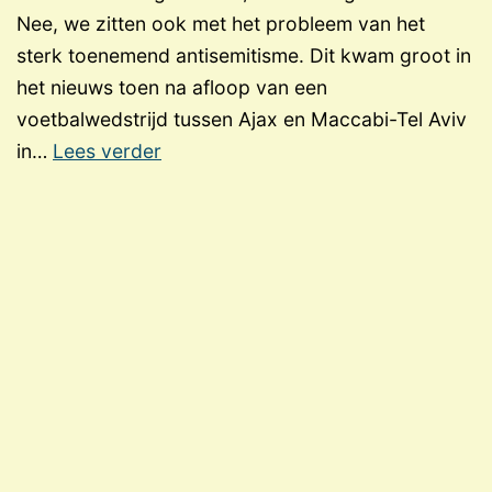
Nee, we zitten ook met het probleem van het
sterk toenemend antisemitisme. Dit kwam groot in
het nieuws toen na afloop van een
voetbalwedstrijd tussen Ajax en Maccabi-Tel Aviv
Antisemitisme
in…
Lees verder
–
wat
kunnen
we
ertegen
doen?