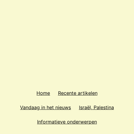
kerk
en
zijn
traditionele
denkbeelden
over
profetieën
Home
Recente artikelen
Vandaag in het nieuws
Israël, Palestina
Informatieve onderwerpen